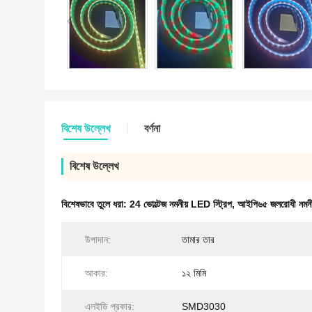
বিশেষ উল্লেখ
বর্ণনা
বিশেষ উল্লেখ
বিশেষভাবে তুলে ধরা:
24 ভোল্টেজ নমনীয় LED স্ট্রিপ
,
আইপি৬৫ জলরোধী নমনীয
উপাদান:
তামার তার
আকার:
১২ মিমি
এলইডি প্রকার:
SMD3030