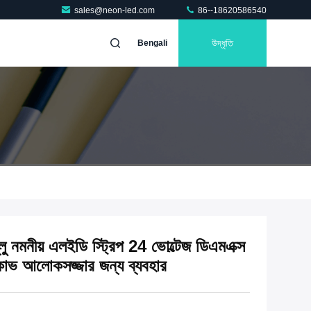
sales@neon-led.com
86--18620586540
উদ্ধৃতি
Bengali
ু নমনীয় এলইডি স্ট্রিপ 24 ভোল্টেজ ডিএমএক্স
 কোভ আলোকসজ্জার জন্য ব্যবহার