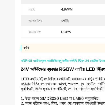
ওয়াট:
4.8W/M
আলোর উৎস:
এলইডি
আলোর রঙ:
RGBW
বর্ণনা
আইপি 65 ওয়াটারপ্রুফ আরজিবিডাব্লু নমনীয় এলইডি স্ট্রিপ 24 ভোল্টেজ ডিএম
24V আউটডোর ব্যবহার RGBW নমনীয় LED স্ট্রিপ
LED নমনীয় স্ট্রিপ লিনিয়ার লাইট
এটি ব্যাপকভাবে বাড়ির পরিধি
এছাড়াও বিল্ডিং রূপরেখা সজ্জা আলো, পদক্ষেপ, বুথ, হোটেল, কে
ক্যাবিনেট, সিলিং লুকানো কম্পার্টমেন্ট, পোশাক, প্রদর্শন ক্যাবিনে
1. উচ্চ মানের SMD3030 LED যা LM80 অনুমোদিত।
2. সবুজ পরিবেশ দূষণ, সীসা, পারদ এবং অন্যান্য দূষণকারী উপা