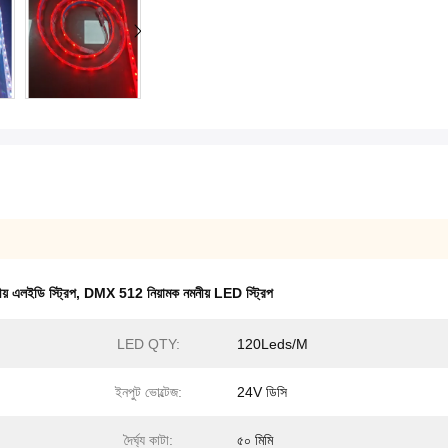
় এলইডি স্ট্রিপ
,
DMX 512 নিয়ামক নমনীয় LED স্ট্রিপ
LED QTY:
120Leds/M
ইনপুট ভোল্টেজ:
24V ডিসি
দৈর্ঘ্য কাটা:
৫০ মিমি