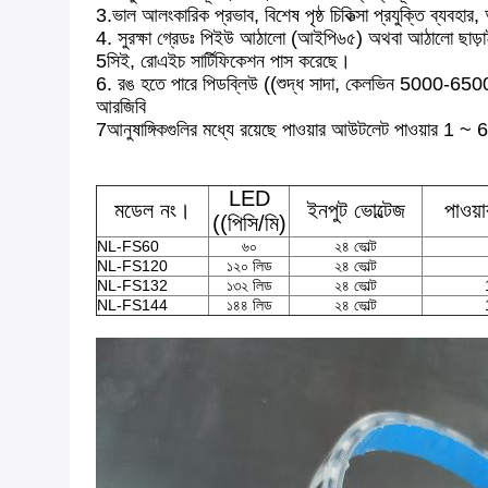
3.ভাল আলংকারিক প্রভাব, বিশেষ পৃষ্ঠ চিকিত্সা প্রযুক্তি ব্
4. সুরক্ষা গ্রেডঃ পিইউ আঠালো (আইপি৬৫) অথবা আঠালো ছাড়াই
5সিই, রোএইচ সার্টিফিকেশন পাস করেছে।
6. রঙ হতে পারে পিডব্লিউ ((শুদ্ধ সাদা, কেলভিন 5000-650
আরজিবি
7আনুষাঙ্গিকগুলির মধ্যে রয়েছে পাওয়ার আউটলেট পাওয়ার 1 ~ 6 
LED
মডেল নং।
ইনপুট ভোল্টেজ
পাওয
((পিসি/মি)
NL-FS60
৬০
২৪ ভোল্ট
NL-FS120
১২০ লিড
২৪ ভোল্ট
NL-FS132
১৩২ লিড
২৪ ভোল্ট
NL-FS144
১৪৪ লিড
২৪ ভোল্ট