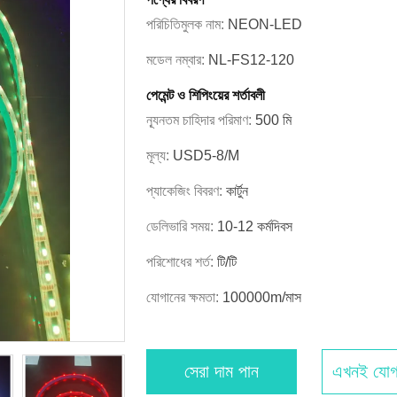
পরিচিতিমুলক নাম:
NEON-LED
মডেল নম্বার:
NL-FS12-120
পেমেন্ট ও শিপিংয়ের শর্তাবলী
ন্যূনতম চাহিদার পরিমাণ:
500 মি
মূল্য:
USD5-8/M
প্যাকেজিং বিবরণ:
কার্টুন
ডেলিভারি সময়:
10-12 কর্মদিবস
পরিশোধের শর্ত:
টি/টি
যোগানের ক্ষমতা:
100000m/মাস
সেরা দাম পান
এখনই যোগ