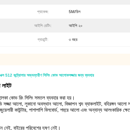
প্যাকেজ:
5M/রিল
আইপি রেটিং:
আইপি ২০
গ্যারান্টি:
৩ বছর
এক্স 512 কন্ট্রোলার অভ্যন্তরীণ সিলিং কোভ আলোকসজ্জার জন্য ব্যবহার
 লাইট
 হালকা কোভ রিং সিলিং সমতল ব্যবহার করা হয়।
টিভি সজ্জা আলো, লুকানো অবস্থান আলো, বিজ্ঞাপন শব্দ ব্যাকলাইট, বহিরঙ্গন আলো
ট, জুয়েলারী কাউন্টার, পাশাপাশি বিলবোর্ড, শহুরে আলো এবং অন্যান্য আলংকারিক ক্ষে
দান নেই, বাইরের পরিবেশের দূষণ নেই।