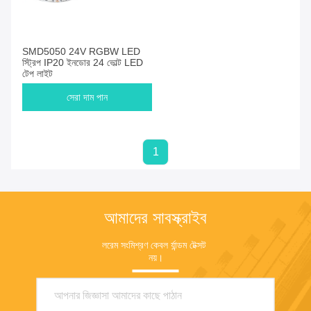
SMD5050 24V RGBW LED
স্ট্রিপ IP20 ইনডোর 24 ভোল্ট LED
টেপ লাইট
সেরা দাম পান
1
আমাদের সাবস্ক্রাইব
লরেম সংমিশ্রণ কেবল র্যান্ডম টেক্সট 
নয়।