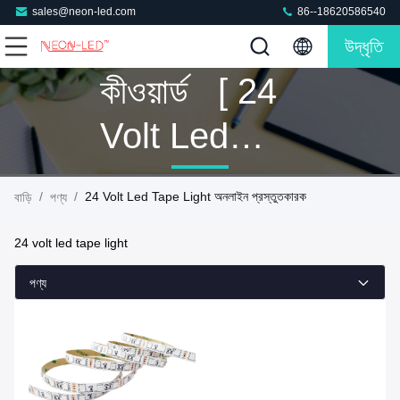
sales@neon-led.com
86--18620586540
উদ্ধৃতি
কীওয়ার্ড [ 24
Volt Led
Tape Light ]
/
/
24 Volt Led Tape Light অনলাইন প্রস্তুতকারক
বাড়ি
পণ্য
মিল 1 পণ্য
24 volt led tape light
পণ্য