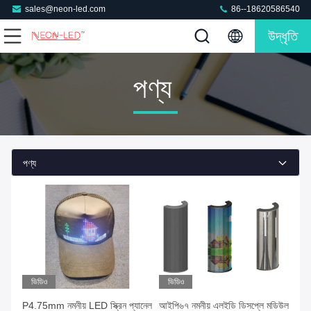
sales@neon-led.com
86--18620586540
উদ্ধৃতি
পণ্য
পণ্য
ভিডিও
ভিডিও
P4.75mm নমনীয় LED স্ক্রিন প্যানেল
আইপি৬৭ নমনীয় এলইডি ডিসপ্লে মডিউল