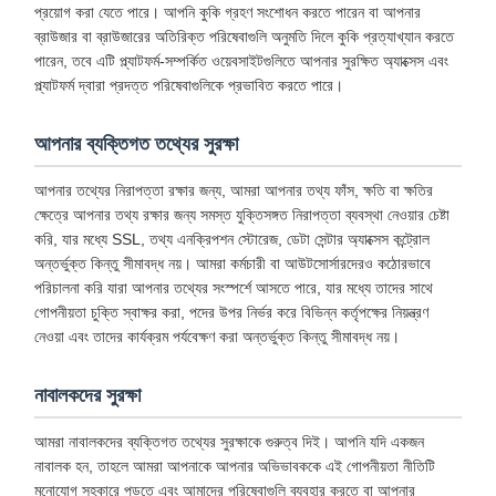
প্রয়োগ করা যেতে পারে। আপনি কুকি গ্রহণ সংশোধন করতে পারেন বা আপনার
ব্রাউজার বা ব্রাউজারের অতিরিক্ত পরিষেবাগুলি অনুমতি দিলে কুকি প্রত্যাখ্যান করতে
পারেন, তবে এটি প্ল্যাটফর্ম-সম্পর্কিত ওয়েবসাইটগুলিতে আপনার সুরক্ষিত অ্যাক্সেস এবং
প্ল্যাটফর্ম দ্বারা প্রদত্ত পরিষেবাগুলিকে প্রভাবিত করতে পারে।
আপনার ব্যক্তিগত তথ্যের সুরক্ষা
আপনার তথ্যের নিরাপত্তা রক্ষার জন্য, আমরা আপনার তথ্য ফাঁস, ক্ষতি বা ক্ষতির
ক্ষেত্রে আপনার তথ্য রক্ষার জন্য সমস্ত যুক্তিসঙ্গত নিরাপত্তা ব্যবস্থা নেওয়ার চেষ্টা
করি, যার মধ্যে SSL, তথ্য এনক্রিপশন স্টোরেজ, ডেটা সেন্টার অ্যাক্সেস কন্ট্রোল
অন্তর্ভুক্ত কিন্তু সীমাবদ্ধ নয়। আমরা কর্মচারী বা আউটসোর্সারদেরও কঠোরভাবে
পরিচালনা করি যারা আপনার তথ্যের সংস্পর্শে আসতে পারে, যার মধ্যে তাদের সাথে
গোপনীয়তা চুক্তি স্বাক্ষর করা, পদের উপর নির্ভর করে বিভিন্ন কর্তৃপক্ষের নিয়ন্ত্রণ
নেওয়া এবং তাদের কার্যক্রম পর্যবেক্ষণ করা অন্তর্ভুক্ত কিন্তু সীমাবদ্ধ নয়।
নাবালকদের সুরক্ষা
আমরা নাবালকদের ব্যক্তিগত তথ্যের সুরক্ষাকে গুরুত্ব দিই। আপনি যদি একজন
নাবালক হন, তাহলে আমরা আপনাকে আপনার অভিভাবককে এই গোপনীয়তা নীতিটি
মনোযোগ সহকারে পড়তে এবং আমাদের পরিষেবাগুলি ব্যবহার করতে বা আপনার