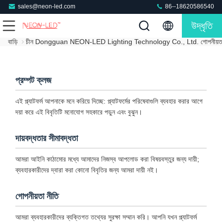
sales@neon-led.com
86--18620586540
উদ্ধৃতি
বাড়ি
চীন Dongguan NEON-LED Lighting Technology Co., Ltd. গোপনীয়তা
প্রম্পট ক্লজ
এই প্ল্যাটফর্ম আপনাকে মনে করিয়ে দিচ্ছে: প্ল্যাটফর্মের পরিষেবাগুলি ব্যবহার করার আগে
দয়া করে এই বিবৃতিটি মনোযোগ সহকারে পড়ুন এবং বুঝুন।
দায়বদ্ধতার সীমাবদ্ধতা
আমরা আইনি কাঠামোর মধ্যে আমাদের নিজস্ব আপলোড করা বিষয়বস্তুর জন্য দায়ী;
ব্যবহারকারীদের দ্বারা করা কোনো বিবৃতির জন্য আমরা দায়ী নই।
গোপনীয়তা নীতি
আমরা ব্যবহারকারীদের ব্যক্তিগত তথ্যের সুরক্ষা সম্মান করি। আপনি যখন প্ল্যাটফর্ম