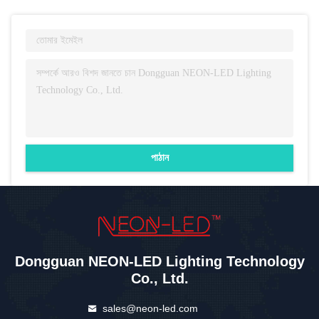
পাঠান
Dongguan NEON-LED Lighting Technology
Co., Ltd.
sales@neon-led.com