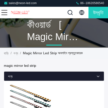
sales@neon-led.com
86--18620586540
উদ্ধৃতি
কীওয়ার্ড [
Magic Mirror
Led Strip ]
/
/
Magic Mirror Led Strip অনলাইন প্রস্তুতকারক
বাড়ি
পণ্য
মিল 1 পণ্য
magic mirror led strip
পণ্য