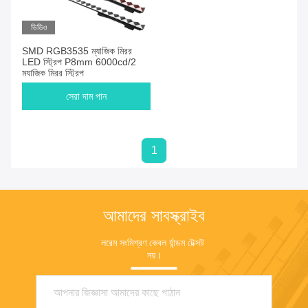
ভিডিও
SMD RGB3535 ম্যাজিক মিরর
LED স্ট্রিপ P8mm 6000cd/2
ম্যাজিক মিরর স্ট্রিপ
সেরা দাম পান
1
আমাদের সাবস্ক্রাইব
লরেম সংমিশ্রণ কেবল র্যান্ডম টেক্সট 
নয়।