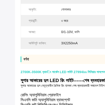
আকৃতি:
গোলাকার
গ্যারান্টি:
৩ বছর
আবছা:
0/1-10V, ডালি
আউটপুট বর্তমান:
3X2250mA
বর্ণনা
2700K-3500K হ্যাংিং সার্কেল LED লাইট 27994lm লিনিয়ার সাসপেনশ
সুপার আকারের দুল LED রিং লাইট------শেষ ব্যবহারকা
সুপার আকারের দুল নেতৃত্বাধীন রৈখিক রিং হালকা শেষ ব্যবহারকারী সমাবেশ টাইপ
রোলিং অ্যালুমিনিয়াম প্রোফাইল
সিএনসি কাটা অ্যালুমিনিয়াম ব্যাকপ্লেট
সিএনসি কাট পিসি/পিএমএমএ ডিফিউজার