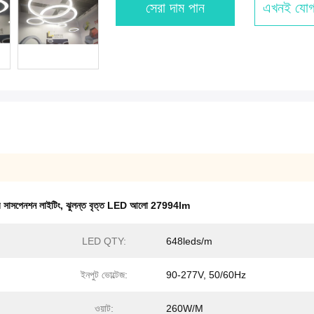
সেরা দাম পান
এখনই যোগ
 সাসপেনশন লাইটিং
,
ঝুলন্ত বৃত্ত LED আলো 27994lm
LED QTY:
648leds/m
ইনপুট ভোল্টেজ:
90-277V, 50/60Hz
ওয়াট:
260W/M