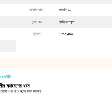
আইপি রেটিং:
আইপি ২০
পৃষ্ঠের রঙ:
ব্যক্তিগতকৃত
লুমেনস:
27994lm
ন লাইটিং
রীর সমাবেশের ধরন
 মেট্রো এবং শপিং মলের জন্য ব্যবহার