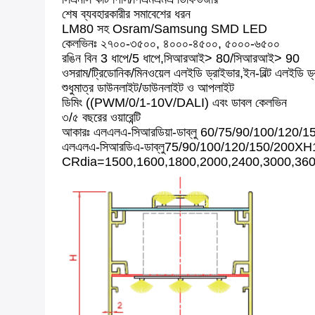
শেষ ব্যবহারকারীর সমাবেশের ধরন
LM80 সহ Osram/Samsung SMD LED
কেলভিনঃ ২৭০০-৩৫০০, ৪০০০-৪৫০০, ৫০০০-৬৫০০
রঙিন বিন 3 ধাপে/5 ধাপে,সিআরআই> 80/সিআরআই> 90
ওসরাম/ট্রিডোনিক/মিনওয়েল এলইডি ড্রাইভার,ইন-বিল্ট এলইডি ড্
শুধুমাত্র ডাউনলাইট/ডাউনলাইট ও আপলাইট
ডিমিং ((PWM/0/1-10V/DALI) এবং ডাবল কেলভিন
৩/৫ বছরের ওয়ারেন্টি
আকারঃ এলএলএ-সিআরডিয়া-ডাব্লু 60/75/90/100/120
এলএলএ-সিআরডিএ-ডাব্লু
75/90/100/120/150/200XH
CRdia=1500,1600,1800,2000,2400,3000,360