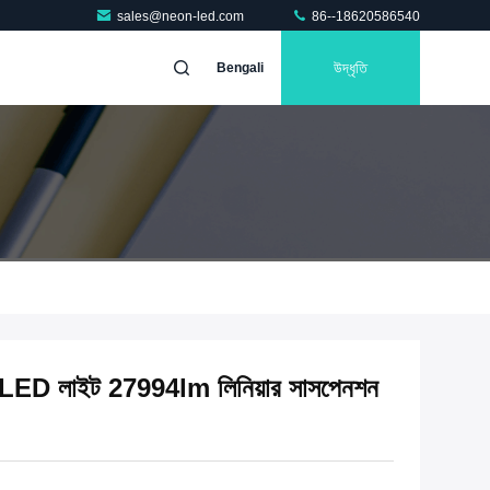
sales@neon-led.com
86--18620586540
উদ্ধৃতি
Bengali
 LED লাইট 27994lm লিনিয়ার সাসপেনশন