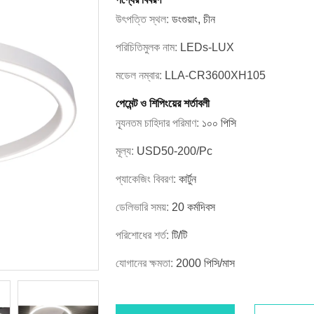
উৎপত্তি স্থল:
ডংগুয়াং, চীন
পরিচিতিমুলক নাম:
LEDs-LUX
মডেল নম্বার:
LLA-CR3600XH105
পেমেন্ট ও শিপিংয়ের শর্তাবলী
ন্যূনতম চাহিদার পরিমাণ:
১০০ পিসি
মূল্য:
USD50-200/pc
প্যাকেজিং বিবরণ:
কার্টুন
ডেলিভারি সময়:
20 কর্মদিবস
পরিশোধের শর্ত:
টি/টি
যোগানের ক্ষমতা:
2000 পিসি/মাস