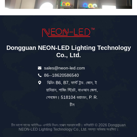
Dongguan NEON-LED Lighting Technology
Co., Ltd.
sales@neon-led.com
86--18620586540
বিল্ডিং B6, B7, ফার্স্ট ইন্ড. জোন, ই
য়াবিয়ান, শাজিং স্ট্রিট, বাওআন জেলা,
শেনজেন। 518104 গুয়াংডং, P. R.
চীন
চীন ভালো মানের আইপি৬৮ এলইডি নিওন ফ্লেক্স সরবরাহকারী। কপিরাইট © 2026 Dongguan
NEON-LED Lighting Technology Co., Ltd. সমস্ত অধিকার সংরক্ষিত।