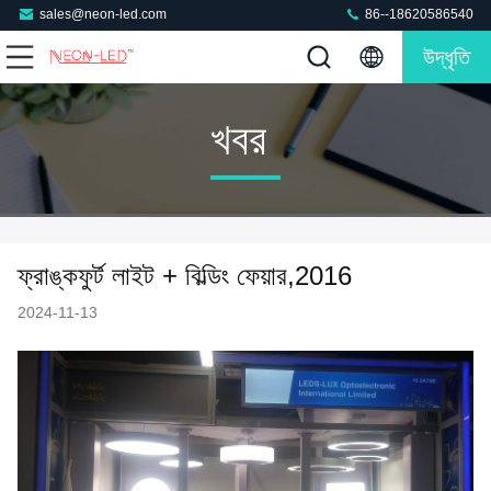
sales@neon-led.com
86--18620586540
উদ্ধৃতি
খবর
ফ্রাঙ্কফুর্ট লাইট + বিল্ডিং ফেয়ার,2016
2024-11-13