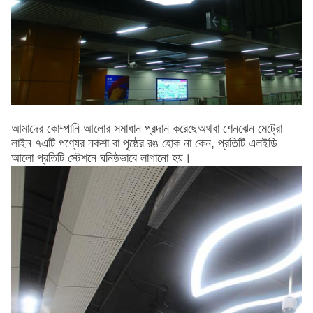
আমাদের কোম্পানি আলোর সমাধান প্রদান করেছে
অথবা শেনঝেন মেট্রো
লাইন ৭
এটি পণ্যের নকশা বা পৃষ্ঠের রঙ হোক না কেন, প্রতিটি এলইডি
আলো প্রতিটি স্টেশনে ঘনিষ্ঠভাবে লাগানো হয়।